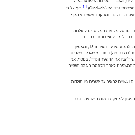
מטבע הדברים מתפצלים שורשיי לשניים. תהליך עבודתי על תולדות משפחתי התחיל מצד אמי – בני משפחת גוטפלד (Gottfeld) ולוין (Lewin) – מסיבות שיפורטו בפרק
[1]
דווהל (Gradwohl)
. אף-על-פי
קישור לעבר
ושאים מודחקים. המחקר המשפחתי הציף
חרונה של מקומות המקושרים לתולדות
ן בכך לומר שחשיבותם רבה יותר.
עם התקדמותי במחקר החלטתי לתחום את התקופה עליה אכתוב: המחקר שלי מתחיל בנקודת הזמן המוקדמת ביותר עליה יכולתי למצוא מידע, המאה ה-18, ומפסיק
ת (במידת מה) ובתור מי שגדל במשפחה
י להבין את ההקשר הכולל. בנוסף, אני
לדות המשפחה לאחר מלחמת העולם השנייה
 ועשויים להאיר על קשרים בין תולדות
חה כחלק מהניסיון למחיקת הזהות הגלותית ויצירת