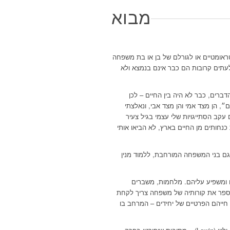
מבוא
אומטיים או לגורלם של בן או בת משפחה
עתים קרובות הם כבר אינם בנמצא ולא
רים, כבר לא היה בין החיים – לכן
 הן מצד אמי והן מצד אבי, ונאלצתי
קב הסתייגויות שלי עצמי בגיל צעיר
דתי בישראל, והשתייכותי לדור שראה (בשנות ה-50 וה-60) את החיים בגלות כנחותים מן החיים בארץ, לא הביאו אותי
 גם בני המשפחה המורחבת, ללמוד מנין
ם ומשפיע עליהם. מלחמות, משברים
לספר את קורותיה של משפחה צריך לקחת
חייהם הפרטיים של יחידים – המרחב בו