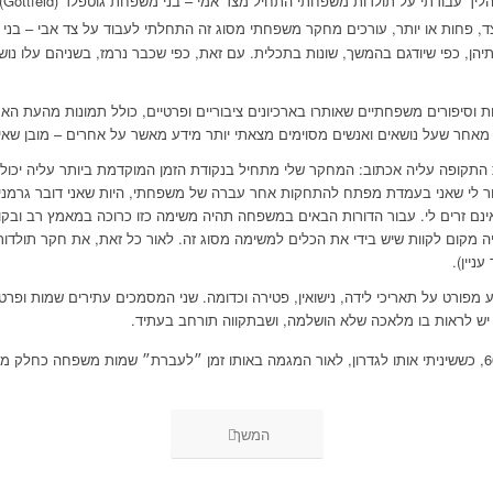
ות או יותר, עורכים מחקר משפחתי מסוג זה התחלתי לעבוד על צד אבי – בני משפחת גר
יהן, כפי שיודגם בהמשך, שונות בתכלית. עם זאת, כפי שכבר נרמז, בשניהם עלו נ
וסיפורים משפחתיים שאותרו בארכיונים ציבוריים ופרטיים, כולל תמונות מהעת הא
 מאחר שעל נושאים ואנשים מסוימים מצאתי יותר מידע מאשר על אחרים – מובן שאי
ור לי שאני בעמדת מפתח להתחקות אחר עברה של משפחתי, היות שאני דובר גרמני
נם זרים לי. עבור הדורות הבאים במשפחה תהיה משימה כזו כרוכה במאמץ רב ובקוש
ן היה מקום לקוות שיש בידי את הכלים למשימה מסוג זה. לאור כל זאת, את חקר תו
ניין).
פורט על תאריכי לידה, נישואין, פטירה וכדומה. שני המסמכים עתירים שמות ופרטים
יש לראות בו מלאכה שלא הושלמה, ושבתקווה תורחב בעתיד.
זה היה שם משפחתי עד אמצע שנות ה-60, כששיניתי אותו לגדרון, לאור המגמה באותו זמן ״לעברת״ שמות משפ
המשך