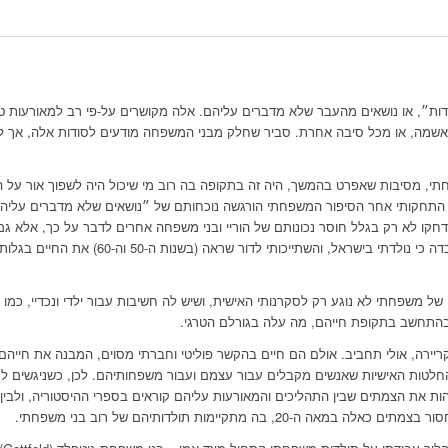
ת״, או נושאים מהעבר שלא מדברים עליהם. אלה מקושרים על-פי רב למאורעות טר
 אשמה, או מכל סיבה אחרת. סביר שחלק מבני המשפחה מודעים לסודות אלה, אך ל
, מסיבות שאפרט בהמשך, היה זה בתקופה בה רוב מי שיכול היה לשפוך אור על הדב
תחקותי אחר הסיפור המשפחתי הורגשה נוכחותם של ״נושאים שלא מדברים עליהם״,
ו לא רק בגלל חוסר נכונותם של הוריי ובני משפחה אחרים לדבר על כך, אלא גם ע
מלשאול על עברם של הוריי ומשפחתי. העובדה כי נול
ל משפחתי לא נוגע רק לסקרנותי האישית, ושיש לה חשיבות עבור ילדי ונכדיי, כמו
ובהתחשב בתקופת חייהם, מה עלה בגורלם הטרגי.
ריירה, אולי תחביב. אולם הם חיים בהקשר פוליטי וחברתי מסוים, המבנה את חייה
החלטות האישיות שאנשים מקבלים עבור עצמם ועבור משפחותיהם. לכן, כשניגשים 
ת את הצמתים שבין התהליכים והמאורעות עליהם קוראים בספרי ההיסטוריה, ולבין 
, בה מתקיימות תולדותיהם של רוב בני משפחתי.