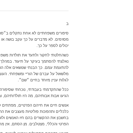
ב
סיפורים משפחתיים לא אחת נתקלים ב״סודו
מסוימים. לא מדברים על כך עקב בושה או
יכולים לספר על כך.
כשהחלטתי לחקור ולתעד את תולדות משפחתי
נאלצתי להסתמך בעיקר על תיעוד. במהלך ה
להתעמת עמם. כך הבנתי שנושאים אלה הודחק
לגלות עניין מיוחד בחיים ״שם״.
ככל שהתקדמתי בעבודתי, נוכחתי שסיפורה ש
הגיעו אבות אבותיהם, מה היו תולדותיהם, 
אנשים חיים את חייהם הפרטיים, מפתחים ק
כלכליים ותהפוכות פוליטיות מעצבים את ה
בחשבון את ההקשרים בהם חיו האנשים ולזהו
הפרטי והכללי, מצטלבים. מן הסתם, אין מחסור בצמתים כאלה במאה ה-20